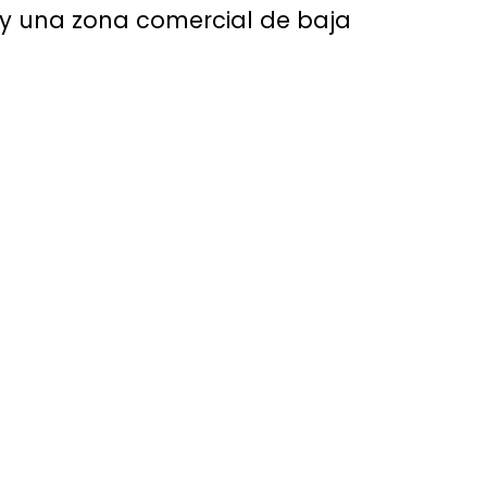
 y una zona comercial de baja
rámica
que serán destinadas a las zonas
sa.