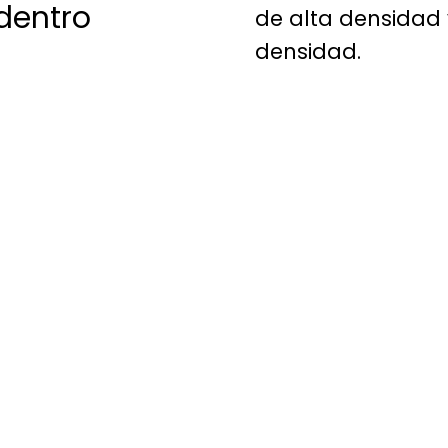
dentro
de alta densidad
densidad.
Vista pano
Estas son las áreas 
comercial de Villa Bri
Hay un asesor listo